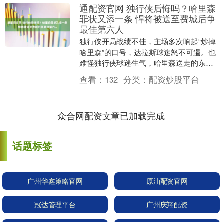
通配资官网 独行侠后悔吗？哈里森
罪状又添一条 悍将被送至费城后争
最佳第六人
独行侠开局战绩不佳，主场多次响起“炒掉
哈里森”的口号，达拉斯球迷怒不可遏。也
难怪独行侠球迷生气，哈里森送走的东契
奇受伤前的两场轰下91分，哈里森打造超
查看：
132
分类：
配资炒股平台
大个阵容豪....
众合网配资文章已加载完成
话题标签
广州华鑫策略官网
原油配资官网
冠达管理平台
广州庆翔配资