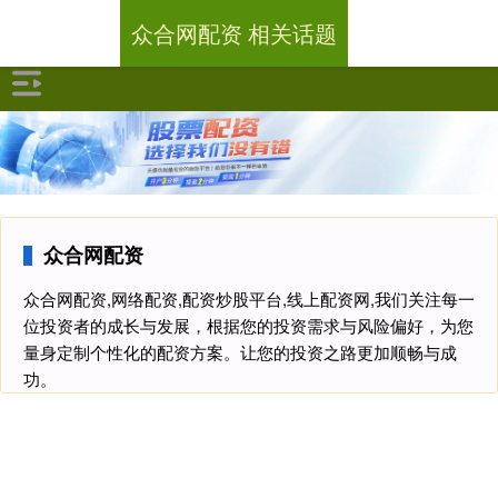
众合网配资 相关话题
众合网配资
众合网配资,网络配资,配资炒股平台,线上配资网,我们关注每一
位投资者的成长与发展，根据您的投资需求与风险偏好，为您
量身定制个性化的配资方案。让您的投资之路更加顺畅与成
功。