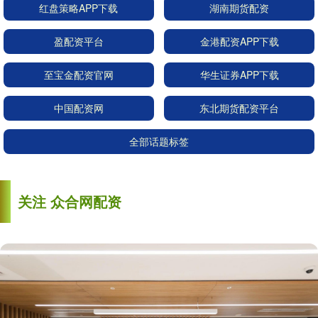
红盘策略APP下载
湖南期货配资
盈配资平台
金港配资APP下载
至宝金配资官网
华生证券APP下载
中国配资网
东北期货配资平台
全部话题标签
关注 众合网配资