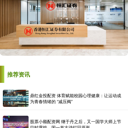
推荐资讯
鼎红金投配资 体育赋能校园心理健康：让运动成
为青春情绪的 “减压阀”
股票小额配资网 继于丹之后，又一国学大师上节
目时露馅，因一首古诗打回原形