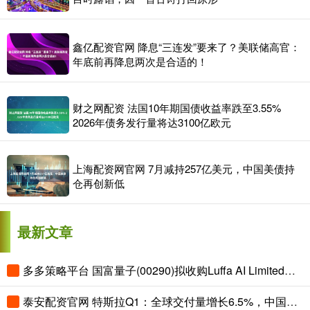
鑫亿配资官网 降息“三连发”要来了？美联储高官：
年底前再降息两次是合适的！
财之网配资 法国10年期国债收益率跌至3.55%
2026年债务发行量将达3100亿欧元
上海配资网官网 7月减持257亿美元，中国美债持
仓再创新低
最新文章
多多策略平台 国富量子(00290)拟收购Luffa AI Limited部分股权
泰安配资官网 特斯拉Q1：全球交付量增长6.5%，中国市场下滑16.37%，否认接入豆包大模型