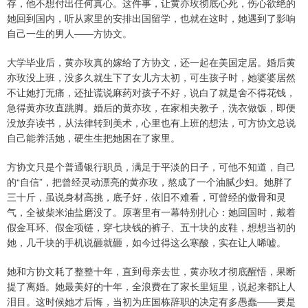
存，他不想付出任何真心。这件事，让黄亦玫彻底心死，伤心欲绝的
她回到国内，听从家里的安排出国留学，也就在这时，她遇到了影响
自己一生的男人——方协文。
大学毕业后，黄亦玫真的嫁给了方协文，还一起在美国定居。婚后黄
亦玫没上班，没多久就生下了女儿方太初，可生孩子时，她婆婆居然
不让她打无痛，还扯谎说麻药对孩子不好，说白了就是舍不得花钱，
急得黄亦玫直跳脚。婚后的黄亦玫，在家相夫教子，洗衣做饭，即便
没放弃读书，从法律转到美术，心里也有上班的想法，可方协文总说
自己能养活她，硬生生把她困在了家里。
方协文只是个普通银行职员，满足于平淡的日子，可他不知道，自己
的“自信”，把曾经灵动漂亮的黄亦玫，熬成了一个油腻少妇。她胖了
三十斤，虽说身材高挑，底子好，依旧不难看，可曾经的傲骨和灵
气，全被柴米油盐磨没了。原著里有一幕特别扎心：她回国时，戴着
假金耳环、假金项链，穿七块钱的裤子、五十块的皮鞋，想想当初的
她，几千块的手机说砸就砸，如今过得这么寒酸，实在让人唏嘘。
她和方协文耗了整整十年，直到母亲去世，黄亦玫才彻底醒悟，果断
提了离婚。她最美好的十年，全浪费在了家长里短里，说起来都让人
泪目。这时候她才后悔，当初为庄国栋辞职的决定有多愚蠢——要是