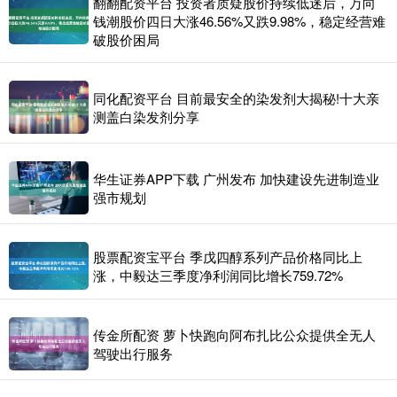
翻翻配资平台 投资者质疑股价持续低迷后，万向
钱潮股价四日大涨46.56%又跌9.98%，稳定经营难
破股价困局
同化配资平台 目前最安全的染发剂大揭秘!十大亲
测盖白染发剂分享
华生证券APP下载 广州发布 加快建设先进制造业
强市规划
股票配资宝平台 季戊四醇系列产品价格同比上
涨，中毅达三季度净利润同比增长759.72%
传金所配资 萝卜快跑向阿布扎比公众提供全无人
驾驶出行服务