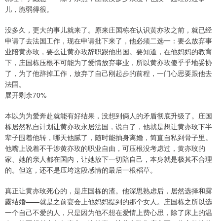
儿，脆弱得很。
没多久，更大的事儿就来了。原来庄国栋在认识黄亦玫之前，就已经
申请了去法国工作，现在申请批下来了，他必须二选一：要么放弃事
业陪黄亦玫，要么让黄亦玫辞职跟他出国。要知道，在他妈妈的教育
下，庄国栋压根不可能为了爱情放弃事业，所以黄亦玫傻乎乎地妥协
了，为了他辞掉工作，放弃了自己刚起步的前程，一门心思要跟他去
法国。
展开剩余70%
本以为为爱奔赴就能有好结果，没想到俩人的矛盾彻底升级了。庄国
栋居然私自计划让黄亦玫永居法国，说白了，他就是想让黄亦玫下半
辈子围着他转，哪天他腻了，随时能抽身离婚，简直自私到骨子里。
他嘴上说着不干涉黄亦玫的职业自由，可压根没考虑过，黄亦玫的
家、她的亲人都在国内，让她放下一切陪自己，本身就是极其不合理
的。但这，还不是压垮这段感情的最后一根稻草。
真正让黄亦玫死心的，是庄国栋的渣。他深思熟虑后，居然选择和露
露结婚——就是之前宴会上他妈妈提到的那个女人。庄国栋之所以选
一个自己不爱的人，只是因为他不想在爱情上费心思，除了床上的温