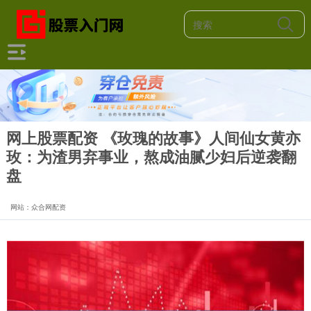
网上股票配资 《玫瑰的故事》人间仙女黄亦
玫：为渣男弃事业，熬成油腻少妇后逆袭翻
盘
网站：众合网配资