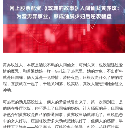
黄亦玫这人，本该是洒脱不羁的人间仙女，可到头来，也没能逃过爱
情的魔咒，和普通姑娘一样一头扎进了热恋里。她的对象，不出所料
就是庄国栋，俩人算是一见钟情，爱得火热，压根没走什么了解的过
程，直接就在一起了，干脆又利落，说实话，真没人能想到她会这么
冲动。
可热恋的劲儿还没过去，俩人的矛盾就冒出来了。第一次闹别扭，是
他俩在餐厅吃饭，碰巧遇上了庄国栋的妈妈。让人膈应的是，庄国栋
居然介绍黄亦玫是自己的普通同事，黄亦玫当场就炸毛了。虽说热恋
中的女人好哄，庄国栋没费多大劲就把她哄好了，但俩人的感情，早
就埋下了隐患——除了亲热，压根没多少浪漫，也没一起经历过事