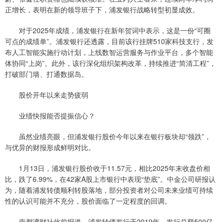
正增长，表明在新的领导班子下，浦发银行战略转型初显成效。
对于2025年成绩，浦发银行在新年贺词中表示，这是一份“可圈
可点的成绩单”。浦发银行还透露，目前该行挂牌510家科技支行，发
布人工智能实施行动计划，上线数智运营服务与作业平台，多个智能
体协同“上岗”。此外，该行深化组织架构改革，持续推进“简清工程”，
打破部门墙、打通数据岛。
股价开年以来走势疲弱
业绩快报能否提振信心？
虽然业绩亮眼，但浦发银行股价今年以来在银行板块却“领跌”，
与优异的财报形成鲜明对比。
1月13日，浦发银行股价收于11.57元，相比2025年末收盘价相
比，跌了6.99%，在42家A股上市银行中表现“垫底”。中金公司研报认
为，随着浦发转债顺利转股落地，部分投资者对公司未来业绩可持续
性的认识可能并不充分，股价面临了一定程度的回调。
南都湾财社此前报道，浦发转债发行于2019年，发行总额500亿