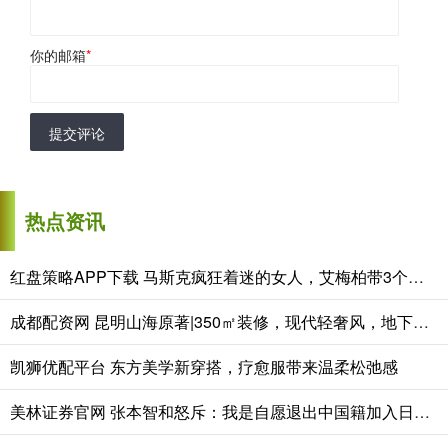
你的邮箱
*
提交评论
热点资讯
红盘策略APP下载 马斯克疯狂着迷的女人，艾梅柏带3个娃隐居西班牙，孩子生父成谜
成都配资网 昆明山海原著|350㎡装修，现代轻奢风，地下室通透感堪比一楼
凯狮优配平台 东方美学新穿搭，疗愈服带来温柔松弛感
美林证券官网 张本智和怒斥：我是自愿退出中国籍加入日本的，凭啥让我滚出中国