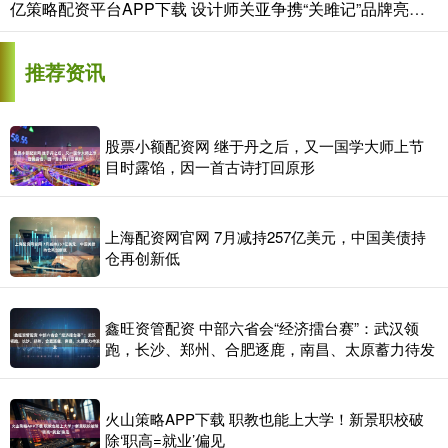
亿策略配资平台APP下载 设计师关亚争携“关雎记”品牌亮相中国国际时装周
推荐资讯
股票小额配资网 继于丹之后，又一国学大师上节
目时露馅，因一首古诗打回原形
上海配资网官网 7月减持257亿美元，中国美债持
仓再创新低
鑫旺资管配资 中部六省会“经济擂台赛”：武汉领
跑，长沙、郑州、合肥逐鹿，南昌、太原蓄力待发
火山策略APP下载 职教也能上大学！新景职校破
除‘职高=就业’偏见