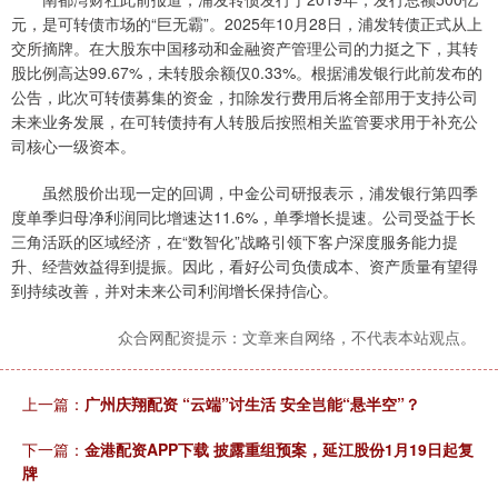
元，是可转债市场的“巨无霸”。2025年10月28日，浦发转债正式从上
交所摘牌。在大股东中国移动和金融资产管理公司的力挺之下，其转
股比例高达99.67%，未转股余额仅0.33%。根据浦发银行此前发布的
公告，此次可转债募集的资金，扣除发行费用后将全部用于支持公司
未来业务发展，在可转债持有人转股后按照相关监管要求用于补充公
司核心一级资本。
虽然股价出现一定的回调，中金公司研报表示，浦发银行第四季
度单季归母净利润同比增速达11.6%，单季增长提速。公司受益于长
三角活跃的区域经济，在“数智化”战略引领下客户深度服务能力提
升、经营效益得到提振。因此，看好公司负债成本、资产质量有望得
到持续改善，并对未来公司利润增长保持信心。
众合网配资提示：文章来自网络，不代表本站观点。
上一篇：
广州庆翔配资 “云端”讨生活 安全岂能“悬半空”？
下一篇：
金港配资APP下载 披露重组预案，延江股份1月19日起复
牌