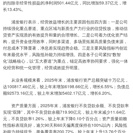
的扣除非经常性损益的净利润501.44亿元，同比增加59.37亿元，增
长13.43%。
浦发银行表示，经营效益增长的主要原因包括四方面：一是公司
持续强化重点赛道、重点区域与新质生产力行业的信贷投放，推动信
贷资产实现质的有效提升和量的合理增长。二是公司着力优化资产结
构，提升资金使用效率，同时多渠道、多场景拓展高质量负债来源，
付息成本下降显著，净息差实现趋势企稳。三是主要风险指标均创近
年来最优水平，风险抵补能力持续增强。四是各子公司紧扣“数智
化”战略核心，以“五大赛道”为重点，锚定高效率协同要求，强化一体
化经营和统一化管理，经营成效提升明显。
从业务规模来看，2025年末，浦发银行资产总额突破十万亿元，
达100817.46亿元，较上年末增加6198.66亿元，增长6.55%；负债总
额92573.16亿元，较上年末增加5402.17亿元，增长6.20%。
资产质量方面，2025年末，浦发银行不良贷款余额、不良贷款率
实现“双降”，其中不良贷款余额719.90亿元，较上年末减少11.64亿
元，不良贷款率1.26%，较上年末下降0.10个百分点；资产质量前瞻
性指标表现良好，逾欠90天和60天偏离度保持在100%以内；风险抵
补能力持续提升，拨备覆盖率200.72%，较上年末上升13.76个百分