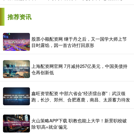
推荐资讯
股票小额配资网 继于丹之后，又一国学大师上节
目时露馅，因一首古诗打回原形
上海配资网官网 7月减持257亿美元，中国美债持
仓再创新低
鑫旺资管配资 中部六省会“经济擂台赛”：武汉领
跑，长沙、郑州、合肥逐鹿，南昌、太原蓄力待发
火山策略APP下载 职教也能上大学！新景职校破
除‘职高=就业’偏见