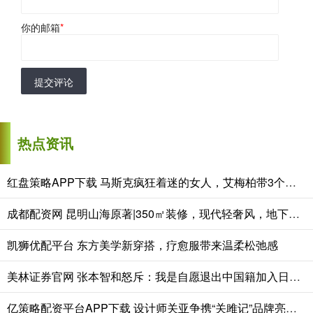
你的邮箱
*
提交评论
热点资讯
红盘策略APP下载 马斯克疯狂着迷的女人，艾梅柏带3个娃隐居西班牙，孩子生父成谜
成都配资网 昆明山海原著|350㎡装修，现代轻奢风，地下室通透感堪比一楼
凯狮优配平台 东方美学新穿搭，疗愈服带来温柔松弛感
美林证券官网 张本智和怒斥：我是自愿退出中国籍加入日本的，凭啥让我滚出中国
亿策略配资平台APP下载 设计师关亚争携“关雎记”品牌亮相中国国际时装周