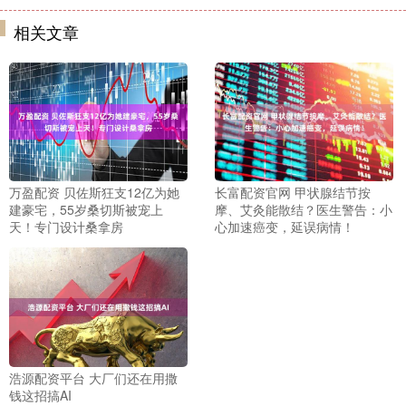
相关文章
万盈配资 贝佐斯狂支12亿为她
长富配资官网 甲状腺结节按
建豪宅，55岁桑切斯被宠上
摩、艾灸能散结？医生警告：小
天！专门设计桑拿房
心加速癌变，延误病情！
浩源配资平台 大厂们还在用撒
钱这招搞AI