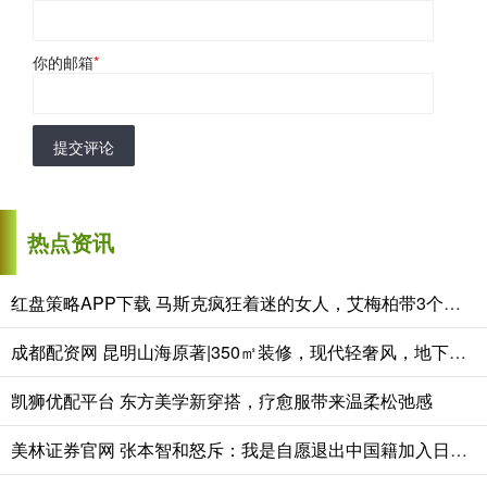
你的邮箱
*
提交评论
热点资讯
红盘策略APP下载 马斯克疯狂着迷的女人，艾梅柏带3个娃隐居西班牙，孩子生父成谜
成都配资网 昆明山海原著|350㎡装修，现代轻奢风，地下室通透感堪比一楼
凯狮优配平台 东方美学新穿搭，疗愈服带来温柔松弛感
美林证券官网 张本智和怒斥：我是自愿退出中国籍加入日本的，凭啥让我滚出中国