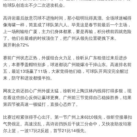
给球队创造出不少二次进攻机会。
高诗岩最后故意罚球不进拖时间，那小聪明玩得真溜。全场球迷喊得
像海啸一样，简直成了球队第六人。毕竟这是春节前最后一个主场，
上一场刚输给广厦，主力们身体都累，要是再输，积分榜前四就危险
了。他们在最难的时候顶住了，把广州从领先位置硬拽下来。
展开剩余72%
赛前广州状态正热，外援组合火力足，徐昕从广东租借过来后进步
大，本赛季盖帽特别多，球迷都说广州能爆冷干掉山东。高速排名前
五，最近13场赢了11场，大家觉得他们稳，可球队开局没完全醒过
来，防守和进攻都慢半拍。
网友之前还担心广州外援太猛，徐昕对上陶汉林内线得打得多狠，现
在看这些担心反倒让赢球更爽。广州前三节觉得自己稳操胜券，结果
第四节被高速一顿猛打，直接心态炸了。
比赛过程紧张得手心出汗。第一节广州上来6比0领先，徐昕空接暴扣
气势很足。高速没乱，高诗岩挡拆后干拔三分命中，又快攻助攻珀塞
尔上篮，一波17比2反超，首节21比14领先。