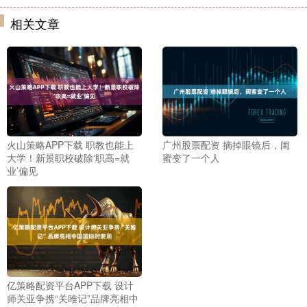
相关文章
火山策略APP下载 职教也能上
广州股票配资 摘掉眼镜后，闺
大学！新景职校破除‘职高=就
蜜变了一个人
业’偏见
亿策略配资平台APP下载 设计
师关亚争携“关雎记”品牌亮相中