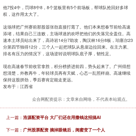
他7投4中，罚球8中8，8个篮板里有5个前场板，帮球队抢回好多球
权，这作用太大了。
这场球把广州赛前那股嚣张劲直接打蔫了。他们本来想春节前给高速
添堵，结果自己三连败，主场球迷的欢呼把他们的失落完全盖住。高
速本土球员站出来了，高诗岩14分7助攻，陶汉林16分8板，珀塞尔23
分第四节独得12分，三个人一起把球队从悬崖边拉回来。在主力累、
排名有压力的情况下，这场逆转说明球队底子厚，韧性足。
现在高速春节前收官拿胜，积分榜挤进前四，势头起来了。广州得想
想清楚，外教再牛，年轻球员再有天赋，心态一乱照样崩。高速继续
保持这股拼劲，季后赛肯定能走更远。
发布于：江西省
众合网配资提示：文章来自网络，不代表本站观点。
上一篇：
浩源配资平台 大厂们还在用撒钱这招搞AI
下一篇：
广州股票配资 摘掉眼镜后，闺蜜变了一个人