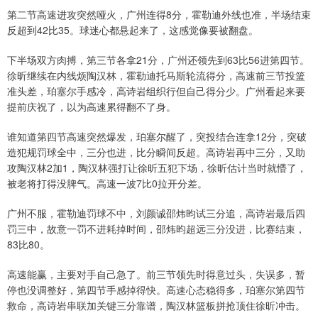
第二节高速进攻突然哑火，广州连得8分，霍勒迪外线也准，半场结束
反超到42比35。球迷心都悬起来了，这感觉像要被翻盘。
下半场双方肉搏，第三节各拿21分，广州还领先到63比56进第四节。
徐昕继续在内线烦陶汉林，霍勒迪托马斯轮流得分，高速前三节投篮
准头差，珀塞尔手感冷，高诗岩组织行但自己得分少。广州看起来要
提前庆祝了，以为高速累得翻不了身。
谁知道第四节高速突然爆发，珀塞尔醒了，突投结合连拿12分，突破
造犯规罚球全中，三分也进，比分瞬间反超。高诗岩再中三分，又助
攻陶汉林2加1，陶汉林强打让徐昕五犯下场，徐昕估计当时就懵了，
被老将打得没脾气。高速一波7比0拉开分差。
广州不服，霍勒迪罚球不中，刘颜诚邵炜昀试三分追，高诗岩最后四
罚三中，故意一罚不进耗掉时间，邵炜昀超远三分没进，比赛结束，
83比80。
高速能赢，主要对手自己急了。前三节领先时得意过头，失误多，暂
停也没调整好，第四节手感掉得快。高速心态稳得多，珀塞尔第四节
救命，高诗岩串联加关键三分靠谱，陶汉林篮板拼抢顶住徐昕冲击。