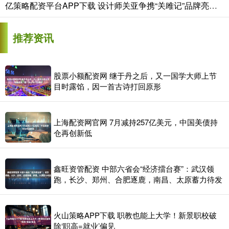
亿策略配资平台APP下载 设计师关亚争携“关雎记”品牌亮相中国国际时装周
推荐资讯
股票小额配资网 继于丹之后，又一国学大师上节
目时露馅，因一首古诗打回原形
上海配资网官网 7月减持257亿美元，中国美债持
仓再创新低
鑫旺资管配资 中部六省会“经济擂台赛”：武汉领
跑，长沙、郑州、合肥逐鹿，南昌、太原蓄力待发
火山策略APP下载 职教也能上大学！新景职校破
除‘职高=就业’偏见