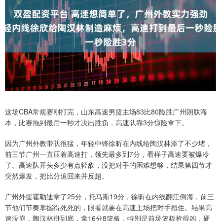
这场CBA常规赛刚打完，山东高速男篮主场83比80险胜广州朗肽海
本，比赛拖到最后一秒才决出胜负，高速队靠3分惊险拿下。
因为广州外教带队很猛，年轻中锋徐昕在内线给陶汉林添了不少堵，
前三节广州一直压着高速打，领先最多到7分，看样子高速要被爆冷
了。高速队开头多少有点轻敌，没把对手的困难想够，结果第四节才
突然爆发，把比分追回来并反超。
广州外援霍勒迪拿了25分，托马斯19分，徐昕在内线翻江倒海，前三
节他们节奏掌握得死死的，眼看就要在高速主场把对手摁住。结果高
速没崩，陶汉林拼到底，拿16分8篮板，特别是前场篮板抢得凶，硬